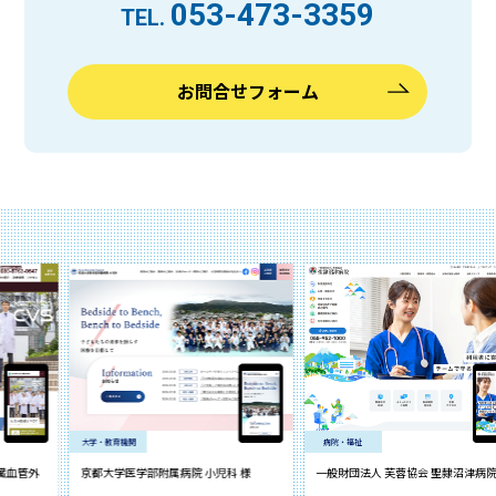
053-473-3359
TEL.
お問合せフォーム
大学・教育機関
病院・福祉
京都大学医学部附属病院 小児科 様
一般財団法人 芙蓉協会 聖隷沼津病院 様