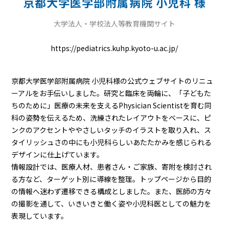
京都大学医学部附属病院 小児科 様
大学法人・学校法人等教育機関サイト
https://pediatrics.kuhp.kyoto-u.ac.jp/
京都大学医学部附属病院 小児科様の公式ウェブサイトのリニュ
ーアルをお手伝いしました。研究と臨床を両輪に、「子どもた
ちのために」医療の未来を支えるPhysician Scientistを育む同
科の姿勢を伝えるため、洗練されたレイアウトをベースに、ピ
ンクのアクセントややさしいタッチのイラストを取り入れ、ス
タイリッシュさの中にも小児科らしいあたたかみを感じられる
デザインに仕上げています。
情報設計では、医療人材、患者さん・ご家族、寄附を検討され
る方など、ターゲット別に導線を整理。トップページから目的
の情報へ迷わず遷移できる構成としました。また、医師の方々
の撮影を通して、いきいきと働く姿や小児科医としての魅力を
表現しています。