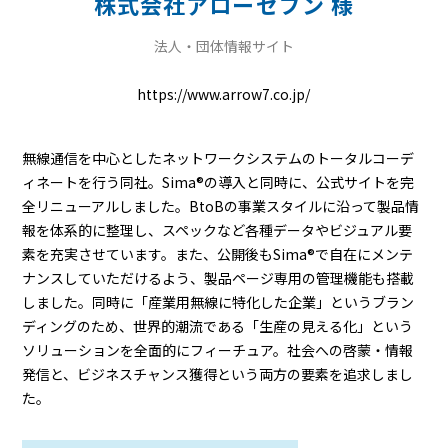
株式会社アローセブン 様
法人・団体情報サイト
https://www.arrow7.co.jp/
無線通信を中心としたネットワークシステムのトータルコーデ
ィネートを行う同社。Sima®の導入と同時に、公式サイトを完
全リニューアルしました。BtoBの事業スタイルに沿って製品情
報を体系的に整理し、スペックなど各種データやビジュアル要
素を充実させています。また、公開後もSima®で自在にメンテ
ナンスしていただけるよう、製品ページ専用の管理機能も搭載
しました。同時に「産業用無線に特化した企業」というブラン
ディングのため、世界的潮流である「生産の見える化」という
ソリューションを全面的にフィーチュア。社会への啓蒙・情報
発信と、ビジネスチャンス獲得という両方の要素を追求しまし
た。