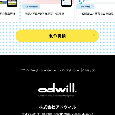
大学・教育機関
病院・福祉
臓血管外
京都大学医学部附属病院 小児科 様
一般財団法人 芙蓉協会 聖隷沼津病院
制作実績
プライバシーポリシー
ソーシャルメディアポリシー
サイトマップ
株式会社アドウィル
〒433-8121 静岡県浜松市中央区萩丘 4-9-24