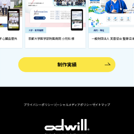
大学・教育機関
病院・福祉
血管外
京都大学医学部附属病院 小児科 様
一般財団法人 芙蓉協会 聖隷沼津病院 
制作実績
プライバシーポリシー
ソーシャルメディアポリシー
サイトマップ