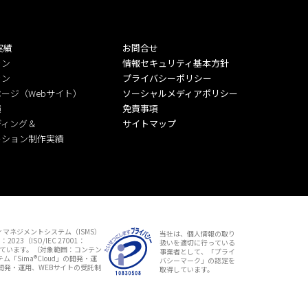
実績
お問合せ
ラン
情報セキュリティ基本方針
ラン
プライバシーポリシー
ージ（Webサイト）
ソーシャルメディアポリシー
績
免責事項
ディング＆
サイトマップ
ーション制作実績
マネジメントシステム（ISMS）
当社は、個人情報の取り
：2023（ISO/IEC 27001：
扱いを適切に行っている
しています。（対象範囲：コンテン
事業者として、「プライ
「Sima®Cloud」の開発・運
バシーマーク」の認定を
開発・運用、WEBサイトの受託制
取得しています。