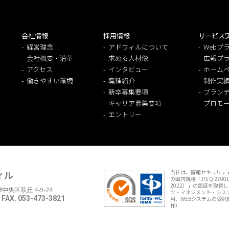
会社情報
採用情報
サービス
経営理念
アドウィルについて
Webプ
会社概要・沿革
求める人材像
広報プ
アクセス
インタビュー
ホームペ
働きやすい環境
職種紹介
制作実
新卒募集要項
ブラン
キャリア募集要項
プロモ
エントリー
ィル
当社は、情報セキュリティ
の国内規格「JIS Q 27001
2022）」の認証を取得
市中央区萩丘 4-9-24
ツ・マネジメント・システム
FAX. 053-473-3821
用、WEBシステムの受託
作）