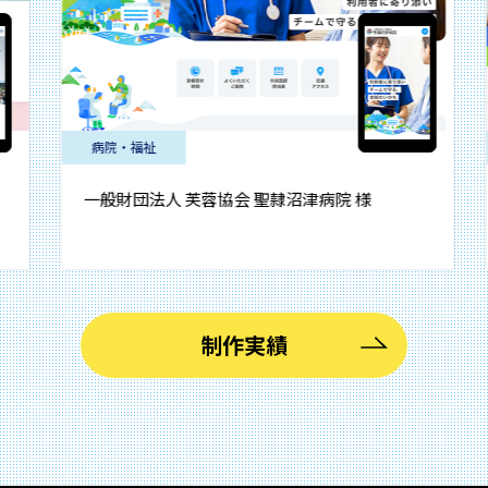
病院・福祉
病院・
一般財団法人 芙蓉協会 聖隷沼津病院 様
独立行政
制作実績