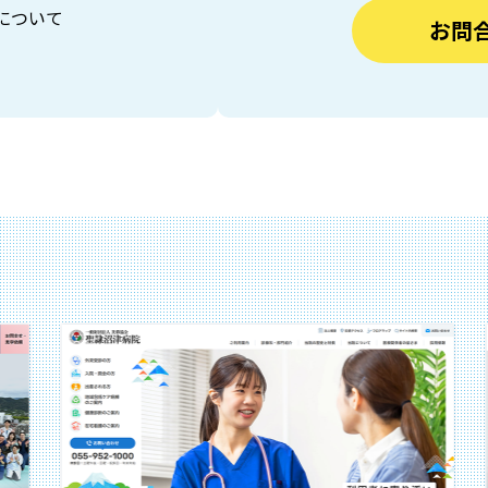
について
お問