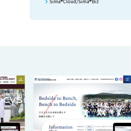
Sima®Cloud/Sima®Biz