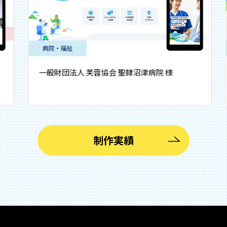
病院・福祉
病院・
一般財団法人 芙蓉協会 聖隷沼津病院 様
独立行
制作実績