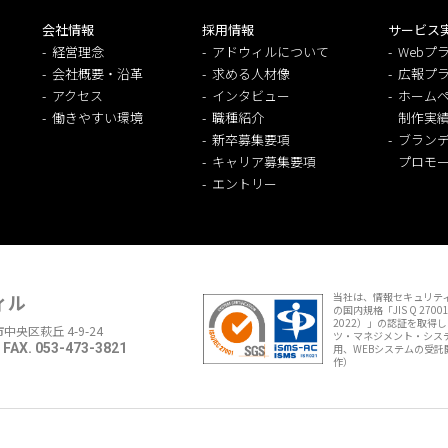
会社情報
採用情報
サービス
経営理念
アドウィルについて
Webプ
会社概要・沿革
求める人材像
広報プ
アクセス
インタビュー
ホームペ
働きやすい環境
職種紹介
制作実
新卒募集要項
ブラン
キャリア募集要項
プロモ
エントリー
ィル
当社は、情報セキュリティ
の国内規格「JIS Q 27001
2022）」の認証を取得
市中央区萩丘 4-9-24
ツ・マネジメント・システム
FAX. 053-473-3821
用、WEBシステムの受託
作）