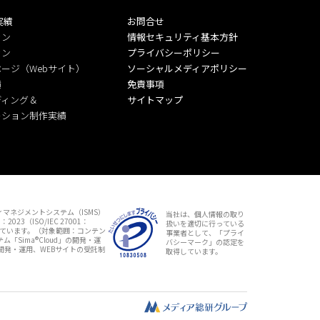
実績
お問合せ
ラン
情報セキュリティ基本方針
ラン
プライバシーポリシー
ージ（Webサイト）
ソーシャルメディアポリシー
績
免責事項
ディング＆
サイトマップ
ーション制作実績
マネジメントシステム（ISMS）
当社は、個人情報の取り
：2023（ISO/IEC 27001：
扱いを適切に行っている
しています。（対象範囲：コンテン
事業者として、「プライ
「Sima®Cloud」の開発・運
バシーマーク」の認定を
開発・運用、WEBサイトの受託制
取得しています。