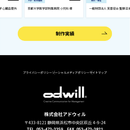
大学・教育機関
病院・福祉
臓血管外
京都大学医学部附属病院 小児科 様
一般財団法人 芙蓉協会 聖隷沼津病院
制作実績
プライバシーポリシー
ソーシャルメディアポリシー
サイトマップ
株式会社アドウィル
〒433-8121 静岡県浜松市中央区萩丘 4-9-24
TEL. 053-473-3359 FAX. 053-473-3821