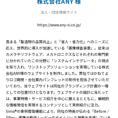
株式会社ANY 様
法人・団体情報サイト
https://www.any-si.co.jp/
高まる「製造物の品質向上」と「省人・省力化」へのニーズに
応え、世界的に導入が加速している「画像検査装置」。従来は
カメラやソフトウェア、メカトロニクスなどそれぞれの専門家
に分かれていたこの分野に「システムインテグレータ」の視点
を採り入れ、ワンストップソリューションを実現している株式
会社ANY様のウェブサイトを制作しました。弊社ではかねてよ
りロゴ開発・会社案内パンフレットの制作を担当させていただ
いており、当ウェブサイトは同社のブランディング計画の一環
としての位置付けとなります。ウェブサイトの設計に当たって
は、事業特徴・サービス紹介を中心に据えるとともに、継続的
な情報発信を実現するコンテンツとして実例紹介に注力。
Sima®の事例管理機能により、同社の特長が伝わる「Before／
After」画像や動作ムービーのタイムリーな掲載を支援していま