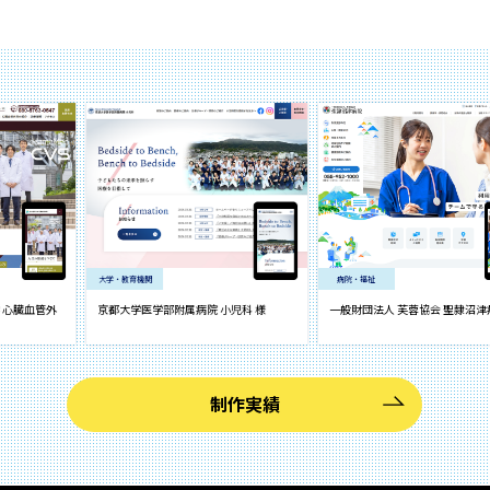
大学・教育機関
病院・福祉
血管外
京都大学医学部附属病院 小児科 様
一般財団法人 芙蓉協会 聖隷沼津病院 
制作実績