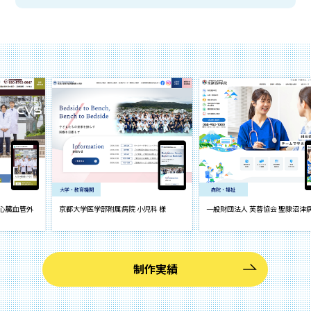
大学・教育機関
病院・福祉
外
京都大学医学部附属病院 小児科 様
一般財団法人 芙蓉協会 聖隷沼津病院 様
制作実績