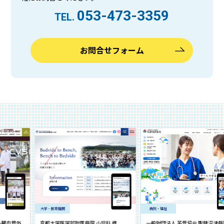
053-473-3359
TEL.
お問合せフォーム
大学・教育機関
病院・福祉
京都大学医学部附属病院 小児科 様
一般財団法人 芙蓉協会 聖隷沼津病院 様