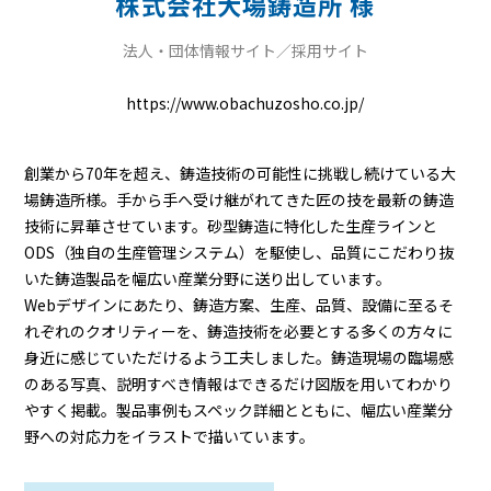
株式会社大場鋳造所 様
法人・団体情報サイト／採用サイト
https://www.obachuzosho.co.jp/
創業から70年を超え、鋳造技術の可能性に挑戦し続けている大
場鋳造所様。手から手へ受け継がれてきた匠の技を最新の鋳造
技術に昇華させています。砂型鋳造に特化した生産ラインと
ODS（独自の生産管理システム）を駆使し、品質にこだわり抜
いた鋳造製品を幅広い産業分野に送り出しています。
Webデザインにあたり、鋳造方案、生産、品質、設備に至るそ
れぞれのクオリティーを、鋳造技術を必要とする多くの方々に
身近に感じていただけるよう工夫しました。鋳造現場の臨場感
のある写真、説明すべき情報はできるだけ図版を用いてわかり
やすく掲載。製品事例もスペック詳細とともに、幅広い産業分
野への対応力をイラストで描いています。