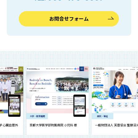
お問合せフォーム
大学・教育機関
病院・福祉
臓血管外
京都大学医学部附属病院 小児科 様
一般財団法人 芙蓉協会 聖隷沼津病院 