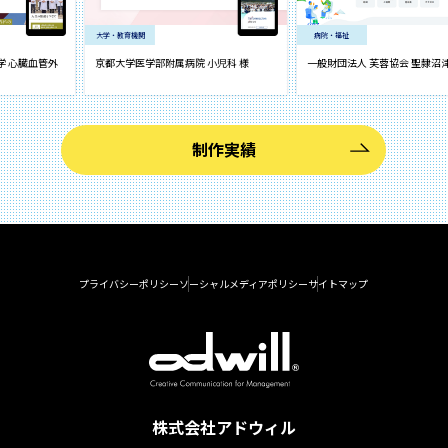
大学・教育機関
病院・福祉
臓血管外
京都大学医学部附属病院 小児科 様
一般財団法人 芙蓉協会 聖隷沼津病院
制作実績
プライバシーポリシー
ソーシャルメディアポリシー
サイトマップ
株式会社アドウィル