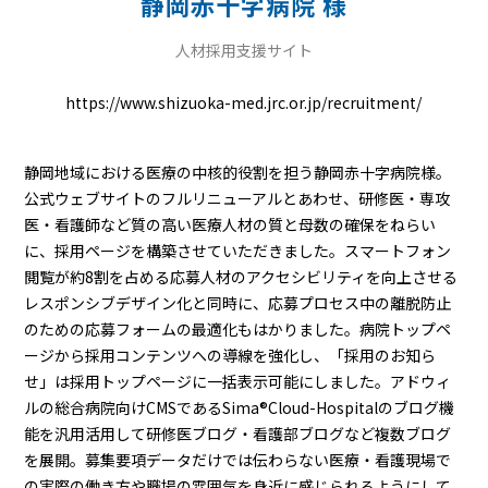
静岡赤十字病院 様
人材採用支援サイト
https://www.shizuoka-med.jrc.or.jp/recruitment/
静岡地域における医療の中核的役割を担う静岡赤十字病院様。
公式ウェブサイトのフルリニューアルとあわせ、研修医・専攻
医・看護師など質の高い医療人材の質と母数の確保をねらい
に、採用ページを構築させていただきました。スマートフォン
閲覧が約8割を占める応募人材のアクセシビリティを向上させる
レスポンシブデザイン化と同時に、応募プロセス中の離脱防止
のための応募フォームの最適化もはかりました。病院トップペ
ージから採用コンテンツへの導線を強化し、「採用のお知ら
せ」は採用トップページに一括表示可能にしました。アドウィ
ルの総合病院向けCMSであるSima
®
Cloud-Hospitalのブログ機
能を汎用活用して研修医ブログ・看護部ブログなど複数ブログ
を展開。募集要項データだけでは伝わらない医療・看護現場で
の実際の働き方や職場の雰囲気を身近に感じられるようにして