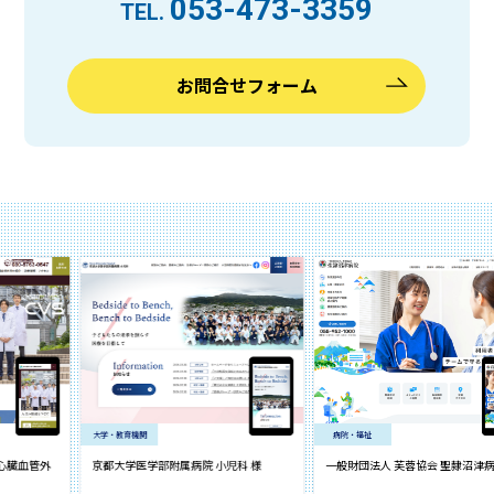
053-473-3359
TEL.
お問合せフォーム
大学・教育機関
病院・福祉
管外
京都大学医学部附属病院 小児科 様
一般財団法人 芙蓉協会 聖隷沼津病院 様