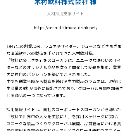
木村飲料株式会社 様
人材採用支援サイト
https://recruit.kimura-drink.net/
1947年の創業以来、ラムネやサイダー、ジュースなどさまざま
な清涼飲料水の製造を手がけてきた木村飲料様。
「飲料に楽しさを」をスローガンに、ユニークな味わいのサイ
ダーなどのオリジナル商品を次々と開発して話題を集め、業界
内に独自のポジションを築いてこられました。
中でも創業当時から製造を続ける主力製品のラムネは、現在は
生産量の9割が海外に輸出されており、グローバル展開を加速さ
せる商品の一つになっています。
採用情報サイトは、同社のコーポレートスローガンから導いた
「飲料で世界中の人々を笑顔に！」を採用メッセージに掲げ、
ユニークな製品づくりやグローバル展開、品質管理にかける真
摯な取組みを爽やかなビジュアルとスクロール連動のアニメー