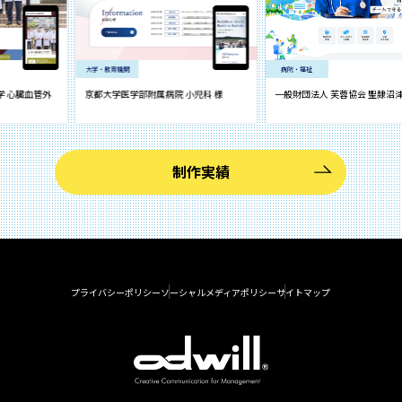
大学・教育機関
病院・福祉
臓血管外
京都大学医学部附属病院 小児科 様
一般財団法人 芙蓉協会 聖隷沼津病院
制作実績
プライバシーポリシー
ソーシャルメディアポリシー
サイトマップ