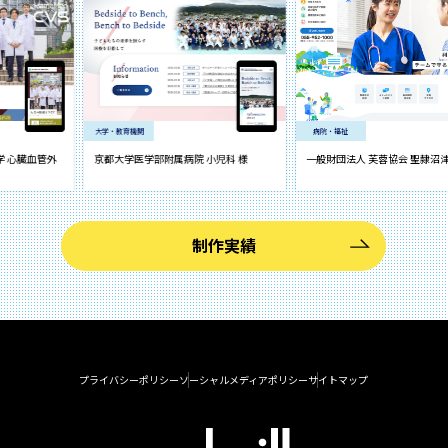
大学・教育機関
病院・福祉
臓血管外
京都大学医学部附属病院 小児科 様
一般財団法人 芙蓉協会 聖隷沼津病院 
制作実績
プライバシーポリシー
ソーシャルメディアポリシー
サイトマップ